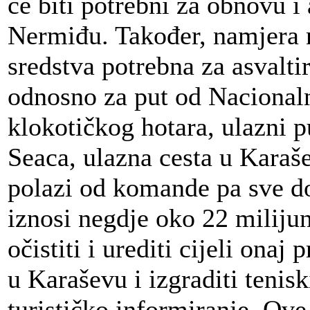
će biti potrebni za obnovu i 
Nermiđu. Također, namjera n
sredstva potrebna za asvalti
odnosno za put od Nacional
klokotičkog hotara, ulazni p
Seaca, ulazna cesta u Karaš
polazi od komande pa sve do
iznosi negdje oko 22 miliju
očistiti i urediti cijeli ona
u Karaševu i izgraditi tenis
turističko informiranje. Ove