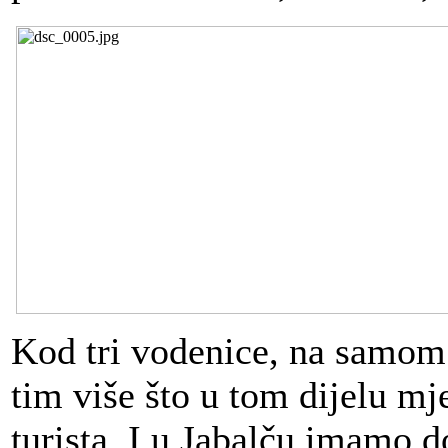
Kod tri vodenice, na samom 
tim više što u tom dijelu m
turista. I u Jabalču imamo do