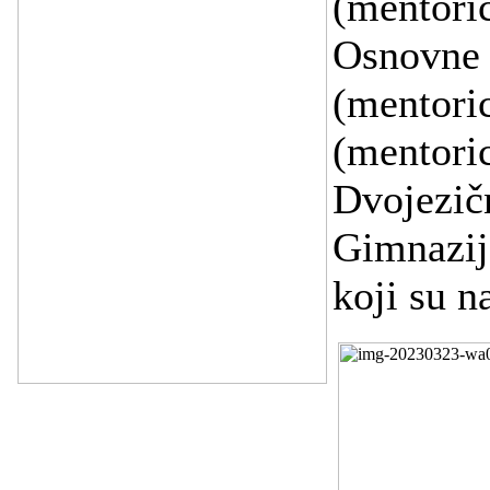
(mentoric
Osnovne 
(mentoric
(mentori
Dvojezič
Gimnazije
koji su n