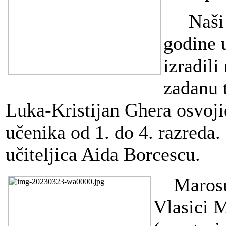
Naši uč
godine 
izradili
zadanu 
Luka-Kristijan Ghera osvojio
učenika od 1. do 4. razreda.
učiteljica Aida Borcescu.
Marosu
Vlasici 