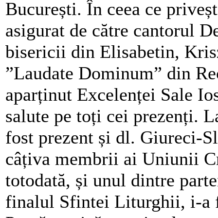
București. În ceea ce priveșt
asigurat de către cantorul D
bisericii din Elisabetin, Kri
”Laudate Dominum” din Reca
aparținut Excelenței Sale Ios
salute pe toți cei prezenți. L
fost prezent și dl. Giureci-S
câțiva membrii ai Uniunii Cr
totodată, și unul dintre part
finalul Sfintei Liturghii, i-a