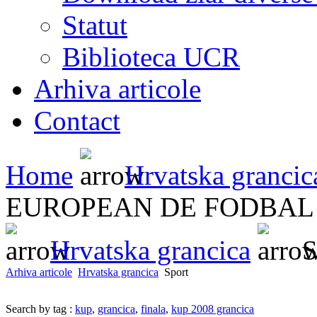
Statut
Biblioteca UCR
Arhiva articole
Contact
Home
Hrvatska grancic
EUROPEAN DE FODBAL 
Hrvatska grancica
S
Arhiva articole
Hrvatska grancica
Sport
Search by tag :
kup
,
grancica
,
finala
,
kup 2008 grancica