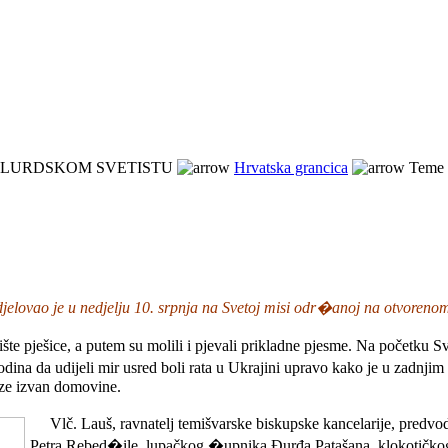
 LURDSKOM SVETISTU
Hrvatska grancica
Teme 
sudjelovao je u nedjelju 10. srpnja na Svetoj misi odr�anoj na otvoreno
te pješice, a putem su molili i pjevali prikladne pjesme. Na početku
dina da udijeli mir usred boli rata u Ukrajini upravo kako je u zadnj
laze izvan domovine.
Vlč. Lauš, ravnatelj temišvarske biskupske kancelarije, predvodi
Petra Rebed�ile, lupačkog �upnika Đurđa Patašana, klokotičkog