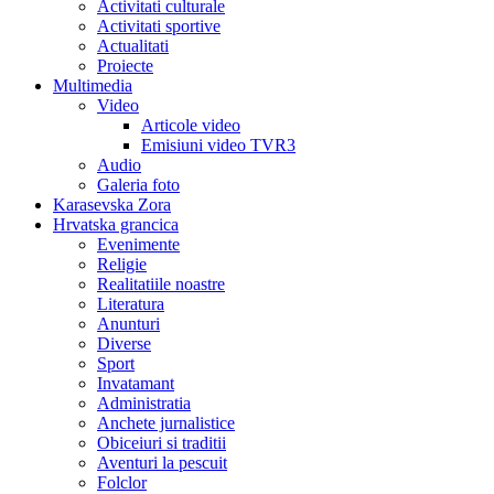
Activitati culturale
Activitati sportive
Actualitati
Proiecte
Multimedia
Video
Articole video
Emisiuni video TVR3
Audio
Galeria foto
Karasevska Zora
Hrvatska grancica
Evenimente
Religie
Realitatiile noastre
Literatura
Anunturi
Diverse
Sport
Invatamant
Administratia
Anchete jurnalistice
Obiceiuri si traditii
Aventuri la pescuit
Folclor