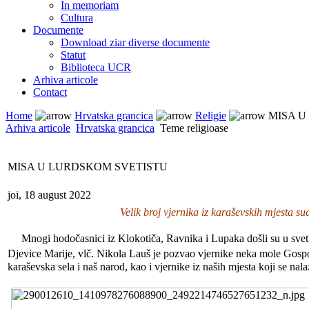
In memoriam
Cultura
Documente
Download ziar diverse documente
Statut
Biblioteca UCR
Arhiva articole
Contact
Home
Hrvatska grancica
Religie
MISA U
Arhiva articole
Hrvatska grancica
Teme religioase
MISA U LURDSKOM SVETISTU
joi, 18 august 2022
Velik broj vjernika iz karaševskih mjesta 
Mnogi hodočasnici iz Klokotiča, Ravnika i Lupaka došli su u svetiš
Djevice Marije, vlč. Nikola Lauš je pozvao vjernike neka mole Gospo
karaševska sela i naš narod, kao i vjernike iz naših mjesta koji se na