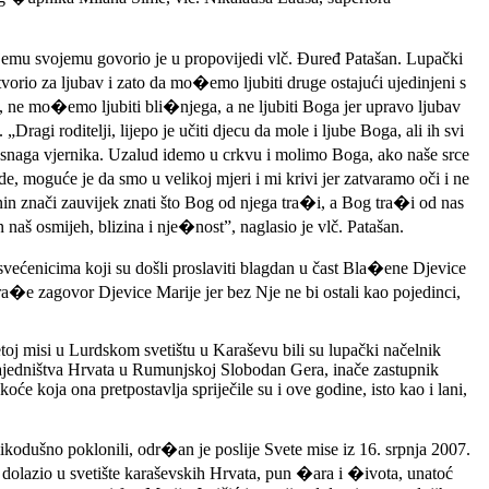
u svojemu govorio je u propovijedi vlč. Đuređ Patašan. Lupački
tvorio za ljubav i zato da mo�emo ljubiti druge ostajući ujedinjeni s
, ne mo�emo ljubiti bli�njega, a ne ljubiti Boga jer upravo ljubav
agi roditelji, lijepo je učiti djecu da mole i ljube Boga, ali ih svi
a snaga vjernika. Uzalud idemo u crkvu i molimo Boga, ako naše srce
, moguće je da smo u velikoj mjeri i mi krivi jer zatvaramo oči i ne
nin znači zauvijek znati što Bog od njega tra�i, a Bog tra�i od nas
naš osmijeh, blizina i nje�nost”, naglasio je vlč. Patašan.
ećenicima koji su došli proslaviti blagdan u čast Bla�ene Djevice
tra�e zagovor Djevice Marije jer bez Nje ne bi ostali kao pojedinci,
j misi u Lurdskom svetištu u Karaševu bili su lupački načelnik
Zajedništva Hrvata u Rumunjskoj Slobodan Gera, inače zastupnik
 koja ona pretpostavlja spriječile su i ove godine, isto kao i lani,
kodušno poklonili, odr�an je poslije Svete mise iz 16. srpnja 2007.
o dolazio u svetište karaševskih Hrvata, pun �ara i �ivota, unatoć