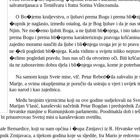
salvatorijanaca u Temišvaru i fratra Sorina Vrânceanula.
O Bo�jemu kraljevstvu, o ljubavi prema Bogu i prema bli�njem
�upnik je naglasio, između ostalog, da je Bog ljubav i da je nas s
Njim. Ne mo�emo ljubiti Boga, a ne ljubiti bli�njega, i isto tako
prema Bogu i prema bli�njemu karakteriziraju pravoga kršćanina. „Dr
zajedno moramo naučiti da ljube i bli�njega svoga jer je to prav
ne �eli pogledati bli�njega. Kada vidimo u svijetu toliko nepravde
�elimo pogledati pravdu. Isus nas uči da otvorimo oči. Biti kršća
da ne zaboravimo dobra djela i bli�njega svoga, kome je potreban 
Na samom kraju Svete mise, vlč. Petar Rebed�ila zahvalio je sv
Marije, a svima okupljenima je poručio da ustraju u vjeri i uvijek 
kao narod i kao zajednica.
Među brojnim vjernicima koji su ove godine sudjelovali na Sveto
Marijan Vlasić, karaševski načelnik Petar Bogdan i predsjednik 
hrvatske manjine u Rumunjskom parlamentu. Poodmakla dob i teškoće
o bi prisustvovao Svetoj misi u karaševskom svetištu.
e Bernardice, koji su nam općina i �upa Zmijavci iz R. Hrvatske veli
upnik Zmijavaca, a tijekom godina koje su sljedile, fra Mario je redovn