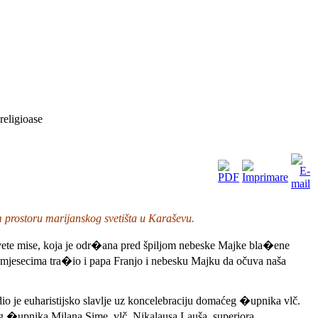
religioase
m prostoru marijanskog svetišta u Karaševu.
 Svete mise, koja je odr�ana pred špiljom nebeske Majke bla�ene
im mjesecima tra�io i papa Franjo i nebesku Majku da očuva naša
o je euharistijsko slavlje uz koncelebraciju domaćeg �upnika vlč.
 �upnika Milana Sime, vlč. Nikalausa Lauša, superiora