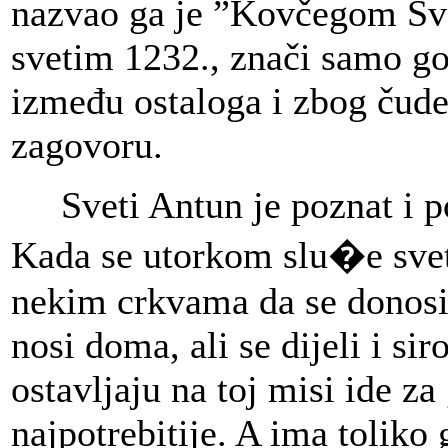
nazvao ga je ”Kovčegom Sve
svetim 1232., znači samo g
između ostaloga i zbog čude
zagovoru.
Sveti Antun je poznat i po
Kada se utorkom slu�e svete
nekim crkvama da se donosi 
nosi doma, ali se dijeli i s
ostavljaju na toj misi ide z
najpotrebitije. A ima toliko 