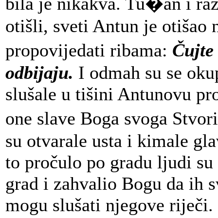
bila je nikakva. Tu�an i raz
otišli, sveti Antun je otišao
propovijedati ribama:
Čujte 
odbijaju.
I odmah su se okup
slušale u tišini Antunovu p
one slave Boga svoga Stvori
su otvarale usta i kimale g
to pročulo po gradu ljudi su p
grad i zahvalio Bogu da ih s
mogu slušati njegove riječi.