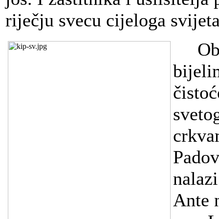
riječju svecu cijeloga svijet
Obuč
bijel
čisto
sveto
crkva
Padova
nalazi
Ante n