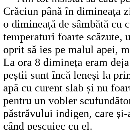
Crăciun până în dimineața zi
o dimineață de sâmbătă cu ce
temperaturi foarte scăzute,
oprit să ies pe malul apei, m
La ora 8 dimineța eram deja 
peștii sunt încă leneși la pr
apă cu curent slab și nu foa
pentru un vobler scufundător
păstrăvului indigen, care și-
când pescuiec cu el.