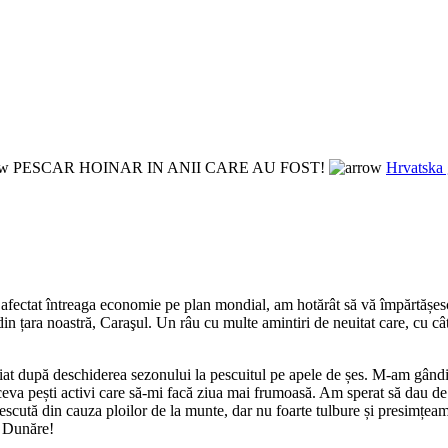
PESCAR HOINAR IN ANII CARE AU FOST!
Hrvatska 
ectat întreaga economie pe plan mondial, am hotărât să vă împărtășesc u
n țara noastră, Caraşul. Un râu cu multe amintiri de neuitat care, cu cât
at după deschiderea sezonului la pescuitul pe apele de șes. M-am gândit 
ceva pești activi care să-mi facă ziua mai frumoasă. Am sperat să dau d
rescută din cauza ploilor de la munte, dar nu foarte tulbure și presimțeam
e Dunăre!