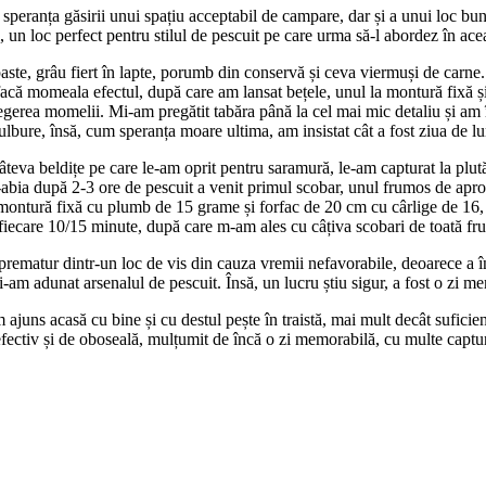
eranța găsirii unui spațiu acceptabil de campare, dar și a unui loc b
, un loc perfect pentru stilul de pescuit pe care urma să-l abordez în ace
e, grâu fiert în lapte, porumb din conservă și ceva viermuși de carne. 
că momeala efectul, după care am lansat bețele, unul la montură fixă și u
alegerea momelii. Mi-am pregătit tabăra până la cel mai mic detaliu și am
tulbure, însă, cum speranța moare ultima, am insistat cât a fost ziua de l
a beldițe pe care le-am oprit pentru saramură, le-am capturat la plută
-abia după 2-3 ore de pescuit a venit primul scobar, unul frumos de apr
montură fixă cu plumb de 15 grame și forfac de 20 cm cu cârlige de 16,
a fiecare 10/15 minute, după care m-am ales cu câțiva scobari de toată 
atur dintr-un loc de vis din cauza vremii nefavorabile, deoarece a înc
am adunat arsenalul de pescuit. Însă, un lucru știu sigur, a fost o zi me
ns acasă cu bine și cu destul pește în traistă, mai mult decât suficient
efectiv și de oboseală, mulțumit de încă o zi memorabilă, cu multe capt