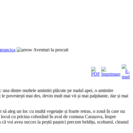
grancica
Aventuri la pescuit
na dintre multele amintiri plăcute pe malul apei, o amintire
 le povestești mai des, devin mult mai vii și mai palpitante, dar și mai
să aleg un loc cu multă vegetație și foarte retras, o zonă în care nu
e locul cu pricina coborând în aval de comuna Carașova, înspre
 că voi avea succes la peștii pașnici precum beldița, scobarul, cleanul