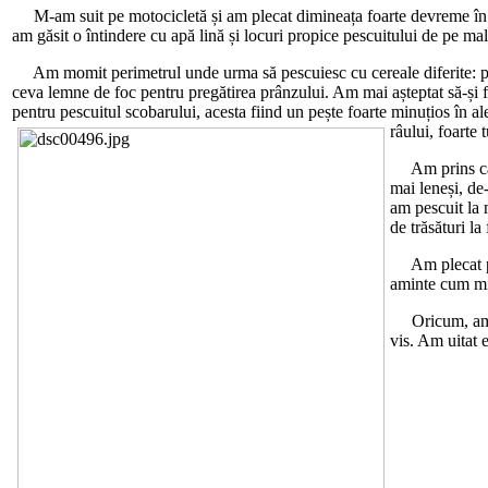
M-am suit pe motocicletă și am plecat dimineața foarte devreme în sp
am găsit o întindere cu apă lină și locuri propice pescuitului de pe mal
Am momit perimetrul unde urma să pescuiesc cu cereale diferite: past
ceva lemne de foc pentru pregătirea prânzului. Am mai așteptat să-și fa
pentru pescuitul scobarului, acesta fiind un pește foarte minuțios în 
râului, foarte 
Am prins câtev
mai leneși, de
am pescuit la 
de trăsături l
Am plecat prem
aminte cum mi-
Oricum, am aju
vis. Am uitat 