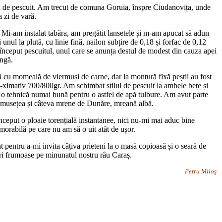
un de pescuit. Am trecut de comuna Goruia, înspre Ciudanovița, unde
a zi de vară.
Mi-am instalat tabăra, am pregătit lansetele și m-am apucat să adun
nul la plută, cu linie fină, nailon subțire de 0,18 și forfac de 0,12
 început pescuitul, unul care se anunța destul de modest din cauza apei
ungă.
 cu momeală de viermuși de carne, dar la montură fixă peștii au fost
o-ximativ 700/800gr. Am schimbat stilul de pescuit la ambele bețe și
 o tehnică numai bună pentru o astfel de apă tulbure. Am avut parte
frumusețea și câteva mrene de Dunăre, mreană albă.
eput o ploaie torențială instantanee, nici nu-mi mai aduc bine
morabilă pe care nu am să o uit atât de ușor.
 pentru a-mi invita câțiva prieteni la o masă copioasă și o seară de
uri frumoase pe minunatul nostru râu Caraș.
Petru Miloş