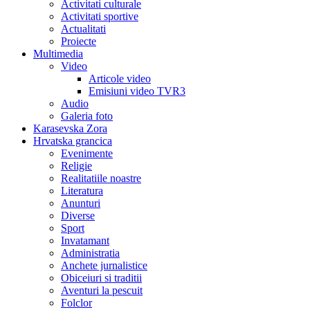
Activitati culturale
Activitati sportive
Actualitati
Proiecte
Multimedia
Video
Articole video
Emisiuni video TVR3
Audio
Galeria foto
Karasevska Zora
Hrvatska grancica
Evenimente
Religie
Realitatiile noastre
Literatura
Anunturi
Diverse
Sport
Invatamant
Administratia
Anchete jurnalistice
Obiceiuri si traditii
Aventuri la pescuit
Folclor