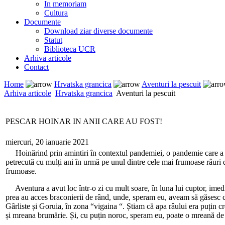
In memoriam
Cultura
Documente
Download ziar diverse documente
Statut
Biblioteca UCR
Arhiva articole
Contact
Home
Hrvatska grancica
Aventuri la pescuit
Arhiva articole
Hrvatska grancica
Aventuri la pescuit
PESCAR HOINAR IN ANII CARE AU FOST!
miercuri, 20 ianuarie 2021
Hoinărind prin amintiri în contextul pandemiei, o pandemie care a af
petrecută cu mulți ani în urmă pe unul dintre cele mai frumoase râuri di
frumoase.
Aventura a avut loc într-o zi cu mult soare, în luna lui cuptor, imedi
prea au acces braconierii de rând, unde, speram eu, aveam să găsesc 
Gârliste și Goruia, în zona “vigaina “. Știam că apa râului era puțin c
și mreana brumărie. Și, cu puțin noroc, speram eu, poate o mreană d