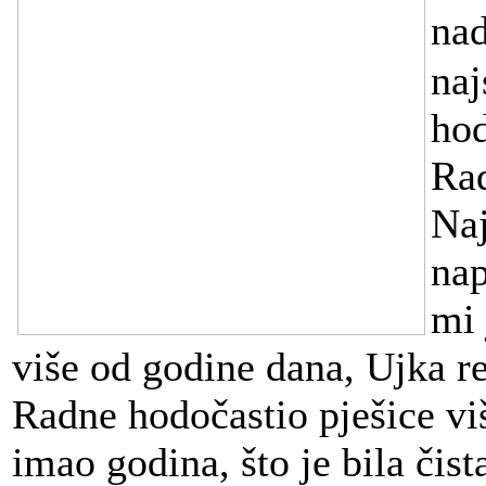
na
naj
hod
Rad
Naj
na
mi 
više od godine dana, Ujka re
Radne hodočastio pješice viš
imao godina, što je bila čista