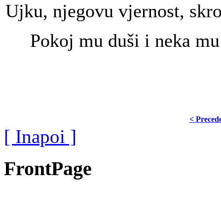
Ujku, njegovu vjernost, skr
Pokoj mu duši i neka mu j
< Preced
[ Inapoi ]
FrontPage