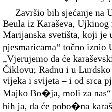
Završio bih sjećanje na Uj
Beula iz Karaševa, Ujkinog m
Marijanska svetišta, koji j
pjesmaricama“ točno iznio 
„Vjerujemo da će karaševski
Čiklovu; Radnu i u Lurdsko 
vijeka i svijeta – i od srca pj
Majko Bo�ja, moli za nas“!
bih ja, da će pobo�na karaš