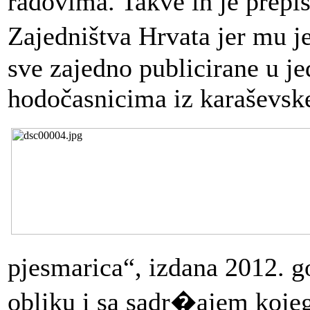
radovima. Takve ih je prepi
Zajedništva Hrvata jer mu j
sve zajedno publicirane u je
hodočasnicima iz karaševske
pjesmarica“, izdana 2012. g
obliku i sa sadr�ajem kojeg