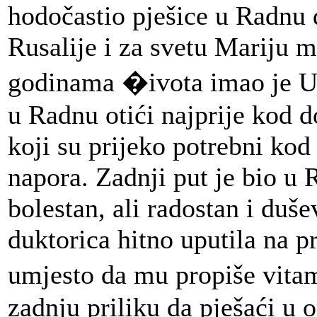
hodočastio pješice u Radnu 
Rusalije i za svetu Mariju 
godinama �ivota imao je Uj
u Radnu otići najprije kod 
koji su prijeko potrebni kod
napora. Zadnji put je bio u 
bolestan, ali radostan i duš
duktorica hitno uputila na p
umjesto da mu propiše vitam
zadnju priliku da pješaći u 