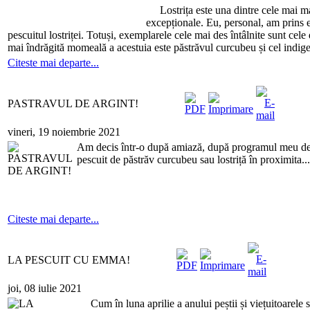
Lostrița este una dintre cele mai mar
excepționale. Eu, personal, am prins 
pescuitul lostriței. Totuși, exemplarele cele mai des întâlnite sunt cel
mai îndrăgită momeală a acestuia este păstrăvul curcubeu și cel indigen. 
Citeste mai departe...
PASTRAVUL DE ARGINT!
vineri, 19 noiembrie 2021
Am decis într-o după amiază, după programul meu de 
pescuit de păstrăv curcubeu sau lostriță în proximita...
Citeste mai departe...
LA PESCUIT CU EMMA!
joi, 08 iulie 2021
Cum în luna aprilie a anului peștii și viețuitoarele s