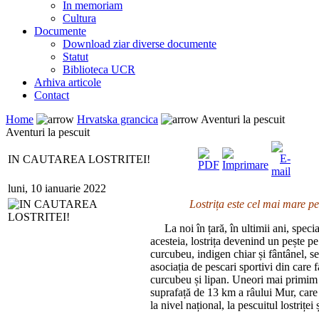
In memoriam
Cultura
Documente
Download ziar diverse documente
Statut
Biblioteca UCR
Arhiva articole
Contact
Home
Hrvatska grancica
Aventuri la pescuit
Aventuri la pescuit
IN CAUTAREA LOSTRITEI!
luni, 10 ianuarie 2022
Lostrița este cel mai mare pe
La noi în țară, în ultimii ani, specia 
acesteia, lostrița devenind un pește pe
curcubeu, indigen chiar și fântânel, se 
asociația de pescari sportivi din care 
curcubeu și lipan. Uneori mai primim d
suprafață de 13 km a râului Mur, care e
la nivel național, la pescuitul lostriței