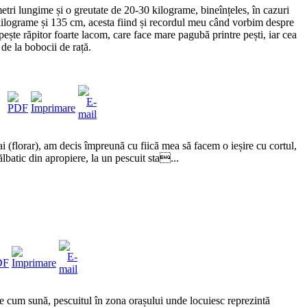
tri lungime și o greutate de 20-30 kilograme, bineînțeles, în cazuri
kilograme și 135 cm, acesta fiind și recordul meu când vorbim despre
pește răpitor foarte lacom, care face mare pagubă printre pești, iar cea
 de la bobocii de rață.
ai (florar), am decis împreună cu fiică mea să facem o ieșire cu cortul,
ălbatic din apropiere, la un pescuit sta...
um sună, pescuitul în zona orașului unde locuiesc reprezintă