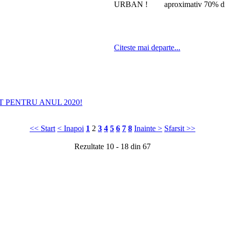
aproximativ 70% din
Citeste mai departe...
 PENTRU ANUL 2020!
<< Start
< Inapoi
1
2
3
4
5
6
7
8
Inainte >
Sfarsit >>
Rezultate 10 - 18 din 67