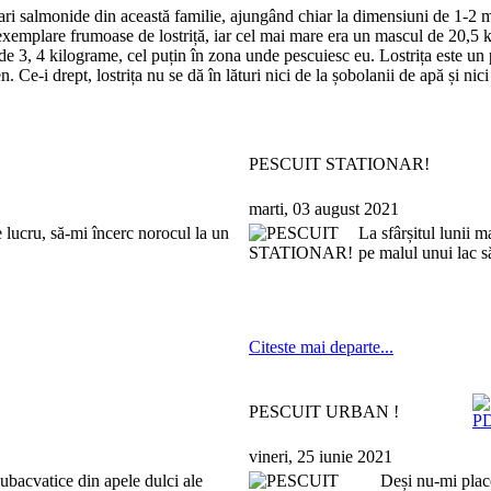
i salmonide din această familie, ajungând chiar la dimensiuni de 1-2 me
exemplare frumoase de lostriță, iar cel mai mare era un mascul de 20,5 
e de 3, 4 kilograme, cel puțin în zona unde pescuiesc eu. Lostrița este un 
Ce-i drept, lostrița nu se dă în lături nici de la șobolanii de apă și nici
PESCUIT STATIONAR!
marti, 03 august 2021
lucru, să-mi încerc norocul la un
La sfârșitul lunii m
pe malul unui lac s
Citeste mai departe...
PESCUIT URBAN !
vineri, 25 iunie 2021
ubacvatice din apele dulci ale
Deși nu-mi place c