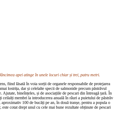
ncimea apei atinge în unele locuri chiar și trei, patru metri.
ens, fiind lăsată în voia sorții de organele responsabile de protejarea
numai lostrița, dar și celelalte specii de salmonide precum păstrăvul
. Ajutate, bineînțeles, și de asociațiile de pescari din întreagă țară. În
ți ceilalți membri la introducerea anuală în râuri a puietului de păstrăv
ă, aproximativ 100 de bucăți pe an, în două tranșe, pentru a popula o
r, este cotat drept unul cu cele mai bune rezultate obținute de pescari