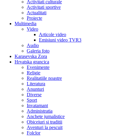
Activitati culturale
Activitati sportive
Actualitati
Proiecte
Multimedia
Video
Articole video
Emisiuni video TVR3
Audio
Galeria foto
Karasevska Zora
Hrvatska grancica
Evenimente
Religie
Realitatiile noastre
Literatura
Anunturi
Diverse
Sport
Invatamant
Administratia
Anchete jurnalistice
Obiceiuri si traditii
Aventuri la pescuit
Folclor