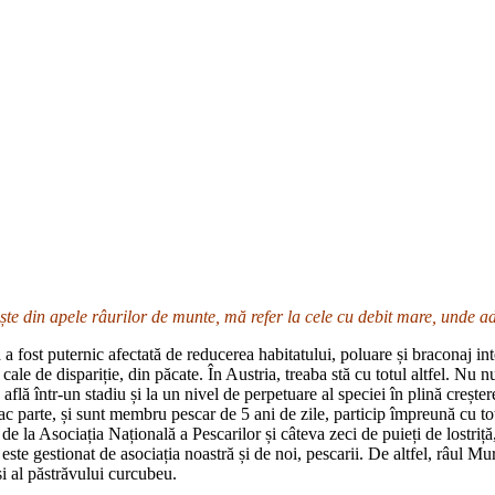
ște din apele râurilor de munte, mă refer la cele cu debit mare, unde adâ
a fost puternic afectată de reducerea habitatului, poluare și braconaj int
 cale de dispariție, din păcate. În Austria, treaba stă cu totul altfel. Nu 
află într-un stadiu și la un nivel de perpetuare al speciei în plină creștere
fac parte, și sunt membru pescar de 5 ani de zile, particip împreună cu to
e la Asociația Națională a Pescarilor și câteva zeci de puieți de lostriț
ste gestionat de asociația noastră și de noi, pescarii. De altfel, râul Mu
 și al păstrăvului curcubeu.