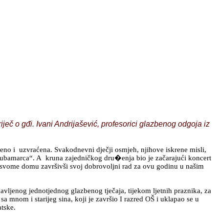
ječ o gđi. Ivani Andrijašević, profesorici glazbenog odgoja iz
no i uzvraćena. Svakodnevni dječji osmjeh, njihove iskrene misli,
ce „Bubamarca“. A kruna zajedničkog dru�enja bio je začarajući koncert
ti svome domu završivši svoj dobrovoljni rad za ovu godinu u našim
ljenog jednotjednog glazbenog tječaja, tijekom ljetnih praznika, za
a mnom i starijeg sina, koji je završio I razred OŠ i uklapao se u
atske.