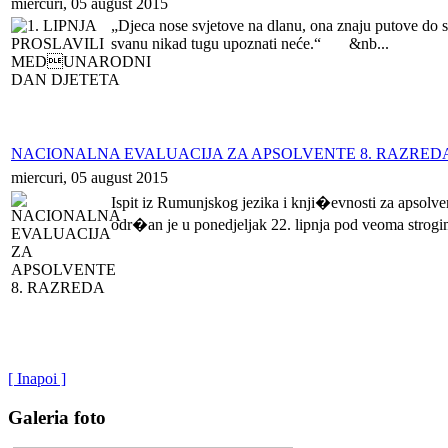
miercuri, 05 august 2015
„Djeca nose svjetove na dlanu, ona znaju putove do s
svanu nikad tugu upoznati neće.“ &nb...
NACIONALNA EVALUACIJA ZA APSOLVENTE 8. RAZRED
miercuri, 05 august 2015
Ispit iz Rumunjskog jezika i knji�evnosti za apsolve
odr�an je u ponedjeljak 22. lipnja pod veoma str
[ Inapoi ]
Galeria foto