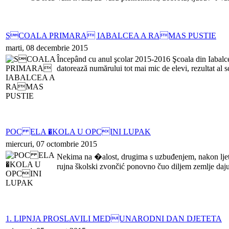
SCOALA PRIMARA IABALCEA A RAMAS PUSTIE
marti, 08 decembrie 2015
Începând cu anul şcolar 2015-2016 Şcoala din Iabalcea
datorează numărului tot mai mic de elevi, rezultat al s
POC ELA �KOLA U OPCINI LUPAK
miercuri, 07 octombrie 2015
Nekima na �alost, drugima s uzbuđenjem, nakon ljet
rujna školski zvončić ponovno čuo diljem zemlje daju
1. LIPNJA PROSLAVILI MEDUNARODNI DAN DJETETA