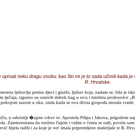
pisati neku dragu osobu, kao što mi je to sada učiniti kada je ri
R. Hrvatske.
 ljubavlju prema djeci i glazbi, ljubav koja, nadam se, bila je iskre
jekom tječaja, sigurno su ostavili dubok trag u srcu i mislima profesori
ku, s pokojom suzom u oku, onda kada se ova divna gospođa morala vrati
u sakristiji �upne crkve sv. Apostola Filipa i Jakova, prigodom najav
eda. Zainteresirana da osobno čujem i vidim o ćemu se radi, povela sam s
vić htjela raditi i za koje je već imala pripremljene materijale iz R. Hrv