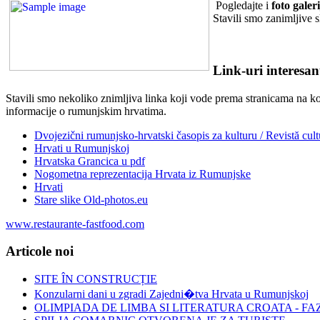
Pogledajte i
foto galer
Stavili smo zanimljive s
Link-uri interesan
Stavili smo nekoliko znimljiva linka koji vode prema stranicama na ko
informacije o rumunjskim hrvatima.
Dvojezični rumunjsko-hrvatski časopis za kulturu / Revistă cul
Hrvati u Rumunjskoj
Hrvatska Grancica u pdf
Nogometna reprezentacija Hrvata iz Rumunjske
Hrvati
Stare slike Old-photos.eu
www.restaurante-fastfood.com
Articole noi
SITE ÎN CONSTRUCȚIE
Konzularni dani u zgradi Zajedni�tva Hrvata u Rumunjskoj
OLIMPIADA DE LIMBA SI LITERATURA CROATA - F