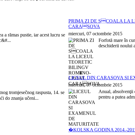
PRIMA ZI DE SCOALA LA 
CARASOVA
miercuri, 07 octombrie 2015
 a rămas pustie, iar acest lucru se
c&#...
Forfotă mare în cu
deschiderii noului
LICEUL DIN CARASOVA SI 
miercuri, 07 octombrie 2015
Anual, absolvenţii 
nog tromjesečnog raspusta, 14. se
pentru a putea admi
ći do znanja učeni...
�KOLSKA GODINA 2014.-2015