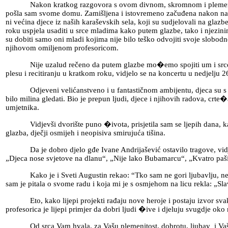
Nakon kratkog razgovora s ovom divnom, skromnom i plemenitom go
pošla sam svome domu. Zamišljena i istovremeno začuđena nakon našeg
ni većina djece iz naših karaševskih sela, koji su sudjelovali na glaz
roku uspjela usaditi u srce mladima kako putem glazbe, tako i njezinim
su dobiti samo oni mladi kojima nije bilo teško odvojiti svoje slobod
njihovom omiljenom profesoricom.
Nije uzalud rečeno da putem glazbe mo�emo spojiti um i srce. To št
plesu i recitiranju u kratkom roku, vidjelo se na koncertu u nedjelj
Odjeveni velićanstveno i u fantastičnom ambijentu, djeca su s nestr
bilo milina gledati. Bio je prepun ljudi, djece i njihovih radova, crte
umjetnika.
Vidjevši dvorište puno �ivota, prisjetila sam se ljepih dana, kada s
glazba, dječji osmijeh i neopisiva smirujuća tišina.
Da je dobro djelo gđe Ivane Andrijašević ostavilo tragove, vidjela 
„Djeca nose svjetove na dlanu“, „Nije lako Bubamarcu“, „Kvatro paši“
Kako je i Sveti Augustin rekao: “Tko sam ne gori ljubavlju, ne mo�e
sam je pitala o svome radu i koja mi je s osmjehom na licu rekla: „Slav
Eto, kako lijepi projekti rađaju nove heroje i postaju izvor svako
profesorica je lijepi primjer da dobri ljudi �ive i djeluju svugdje oko
Od srca Vam hvala, za Vašu plemenitost, dobrotu, ljubav i Vaše 