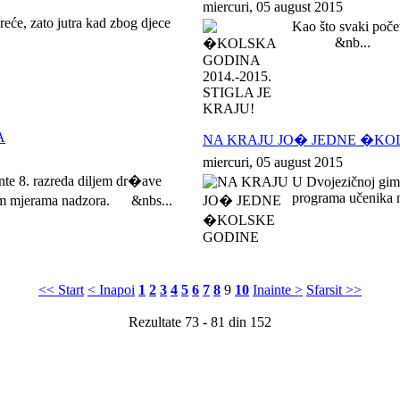
miercuri, 05 august 2015
reće, zato jutra kad zbog djece
Kao što svaki počet
&nb...
A
NA KRAJU JO� JEDNE �KO
miercuri, 05 august 2015
nte 8. razreda diljem dr�ave
U Dvojezičnoj gimna
programa učenika n
ogim mjerama nadzora. &nbs...
<< Start
< Inapoi
1
2
3
4
5
6
7
8
9
10
Inainte >
Sfarsit >>
Rezultate 73 - 81 din 152