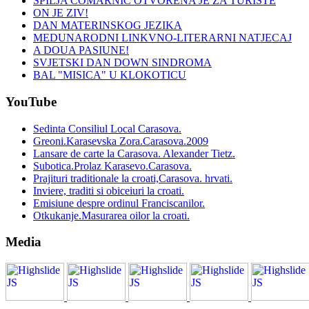
SPILJA COMARNIC OTVORENA JE ZA TURISTE
ON JE ZIV!
DAN MATERINSKOG JEZIKA
MEDUNARODNI LINKVNO-LITERARNI NATJECAJ
A DOUA PASIUNE!
SVJETSKI DAN DOWN SINDROMA
BAL "MISICA" U KLOKOTICU
YouTube
Sedinta Consiliul Local Carasova.
Greoni.Karasevska Zora.Carasova.2009
Lansare de carte la Carasova. Alexander Tietz.
Subotica.Prolaz Karasevo.Carasova.
Prajituri traditionale la croati,Carasova. hrvati.
Inviere, traditi si obiceiuri la croati.
Emisiune despre ordinul Franciscanilor.
Otkukanje.Masurarea oilor la croati.
Media