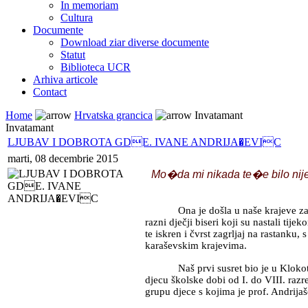
In memoriam
Cultura
Documente
Download ziar diverse documente
Statut
Biblioteca UCR
Arhiva articole
Contact
Home
Hrvatska grancica
Invatamant
Invatamant
LJUBAV I DOBROTA GDE. IVANE ANDRIJA�EVIC
marti, 08 decembrie 2015
Mo�da mi nikada te�e bilo nije o
Ona je došla u naše krajeve zanesena
razni dječji biseri koji su nastali ti
te iskren i čvrst zagrljaj na rastan
karaševskim krajevima.
Naš prvi susret bio je u Klokotiču, 
djecu školske dobi od I. do VIII. razr
grupu djece s kojima je prof. Andrijaše