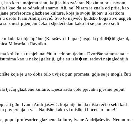
o kao i mojemu sinu, koji je bio začaran Njezinim prisustvom,
a i kao da se odnekud znamo. Ali, ne! Nisam je znala od prije, kao
ijane profesorice glazbene kulture, koja je svoju ljubav u kratkom
a u osobi Ivani Andrijašević. Svo to najveće ljudsko bogatstvo uspjeli
 su s nestrpljenjem čekali sljedeći dan kako bi se ponovo sreli
lade iz obje općine (Karaševo i Lupak) uspjela pribli�iti glazbi,
enica Milosrđa u Ravniku.
a koliko su uspjeli naučiti u jednom tjednu. Dvorište samostana je
risutnima kao u nekoj galeriji, gdje su izlo�eni radovi najuglednijih
šte koje je u to doba bilo uvijek pun prometa, gdje se je mogla čuti
 tječaj glazbene kulture. Djeca sada vole pjevati i pjesme poput
ti gđu. Ivanu Andrijašević, koja nije imala ništa reči o sebi kad
mam povjerenja u vas. Napišite kako vi mislite i hoćete o tome!“
e, poput profesorice glazbene kulture, Ivane Andrijašević. Neumorna