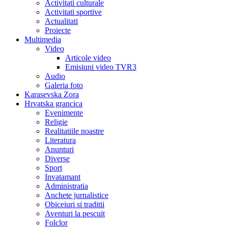
Activitati culturale
Activitati sportive
Actualitati
Proiecte
Multimedia
Video
Articole video
Emisiuni video TVR3
Audio
Galeria foto
Karasevska Zora
Hrvatska grancica
Evenimente
Religie
Realitatiile noastre
Literatura
Anunturi
Diverse
Sport
Invatamant
Administratia
Anchete jurnalistice
Obiceiuri si traditii
Aventuri la pescuit
Folclor