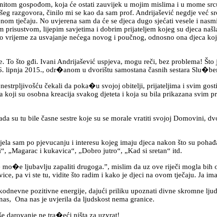
spođom, koja će ostati zauvijek u mojim mislima i u mome srcu, ist
 razgovora, činilo mi se kao da sam prof. Andrijašević negdje već srel
benom tječaju. No uvjerena sam da će se djeca dugo sjećati vesele i nasm
 prisustvom, lijepim savjetima i dobrim prijateljem kojeg su djeca našl
no vrijeme za usvajanje nećega novog i poučnog, odnosno ona djeca koja
o gđi. Ivani Andrijašević uspjeva, mogu reči, bez problema! Što je m
u 26. lipnja 2015., odr�anom u dvorištu samostana časnih sestara Slu�b
pljivošću čekali da poka�u svojoj obitelji, prijateljima i svim gostim
�a koji su osobna kreacija svakog djeteta i koja su bila prikazana svim p
u tu bile časne sestre koje su se morale vratiti svojoj Domovini, dvori
sam po pjevucanju i interesu kojeg imaju djeca nakon što su pohađala
, „Magarac i kukavica“, „Dobro jutro“, „Kad si sretan“ itd.
 ljubavlju zapaliti drugoga.”, mislim da uz ove riječi mogla bih opisa
ice, pa vi ste tu, vidite što radim i kako je djeci na ovom tječaju. Ja i
dnevne pozitivne energije, dajući priliku upoznati divne skromne ljud
 nas, Ona nas je uvjerila da ljudskost nema granice.
darovanje ne tra�eći ništa za uzvrat!