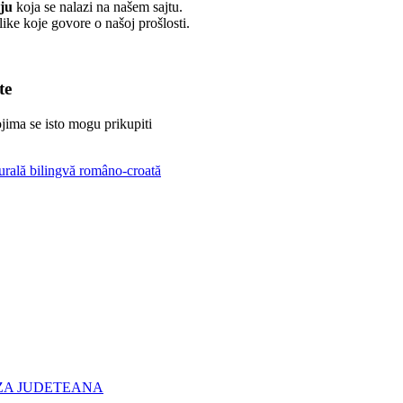
iju
koja se nalazi na našem sajtu.
like koje govore o našoj prošlosti.
te
jima se isto mogu prikupiti
turală bilingvă româno-croată
AZA JUDETEANA