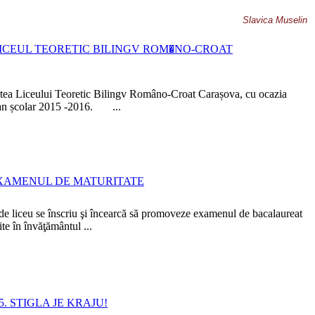
Slavica Muselin
LICEUL TEORETIC BILINGV ROM�NO-CROAT
rtea Liceului Teoretic Bilingv Româno-Croat Carașova, cu ocazia
 an școlar 2015 -2016. ...
EXAMENUL DE MATURITATE
de liceu se înscriu şi încearcă să promoveze examenul de bacalaureat
te în învăţământul ...
. STIGLA JE KRAJU!