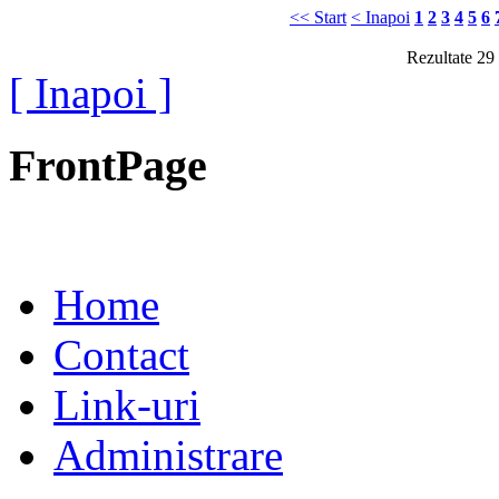
<< Start
< Inapoi
1
2
3
4
5
6
Rezultate 29 
[ Inapoi ]
FrontPage
Home
Contact
Link-uri
Administrare