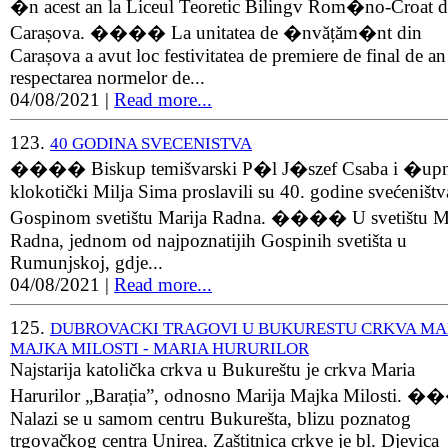
�n acest an la Liceul Teoretic Bilingv Rom�no-Croat d
Carașova. ���� La unitatea de �nvățăm�nt din
Carașova a avut loc festivitatea de premiere de final de an
respectarea normelor de...
04/08/2021
|
Read more...
123.
40 GODINA SVECENISTVA
���� Biskup temišvarski P�l J�szef Csaba i �up
klokotički Milja Sima proslavili su 40. godine svećeništv
Gospinom svetištu Marija Radna. ���� U svetištu Ma
Radna, jednom od najpoznatijih Gospinih svetišta u
Rumunjskoj, gdje...
04/08/2021
|
Read more...
125.
DUBROVACKI TRAGOVI U BUKURESTU CRKVA MA
MAJKA MILOSTI - MARIA HURURILOR
Najstarija katolička crkva u Bukureštu je crkva Maria
Harurilor „Barația”, odnosno Marija Majka Milosti.
Nalazi se u samom centru Bukurešta, blizu poznatog
trgovačkog centra Unirea. Zaštitnica crkve je bl. Djevica