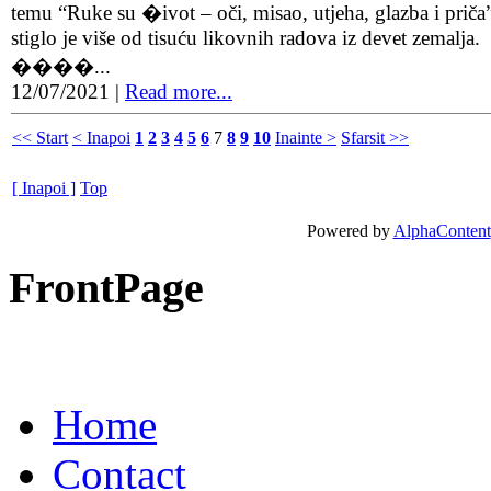
temu “Ruke su �ivot – oči, misao, utjeha, glazba i priča
stiglo je više od tisuću likovnih radova iz devet zemalja.
����...
12/07/2021
|
Read more...
<< Start
< Inapoi
1
2
3
4
5
6
7
8
9
10
Inainte >
Sfarsit >>
[ Inapoi ]
Top
Powered by
AlphaContent
FrontPage
Home
Contact