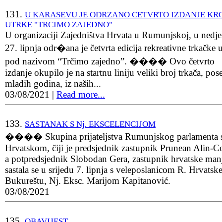
131.
U KARASEVU JE ODRZANO CETVRTO IZDANJE KR
UTRKE "TRCIMO ZAJEDNO"
U organizaciji Zajedništva Hrvata u Rumunjskoj, u nedje
27. lipnja odr�ana je četvrta edicija rekreativne trkačke 
pod nazivom “Trčimo zajedno”. ���� Ovo četvrto
izdanje okupilo je na startnu liniju veliki broj trkača, pos
mladih godina, iz naših...
03/08/2021
|
Read more...
133.
SASTANAK S Nj. EKSCELENCIJOM
���� Skupina prijateljstva Rumunjskog parlamenta 
Hrvatskom, čiji je predsjednik zastupnik Prunean Alin-Co
a potpredsjednik Slobodan Gera, zastupnik hrvatske man
sastala se u srijedu 7. lipnja s veleposlanicom R. Hrvatsk
Bukureštu, Nj. Eksc. Marijom Kapitanović.
03/08/2021
135.
OBAVIJEST