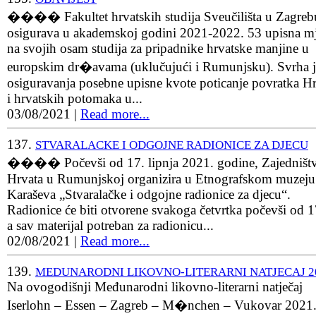
���� Fakultet hrvatskih studija Sveučilišta u Zagreb
osigurava u akademskoj godini 2021-2022. 53 upisna mj
na svojih osam studija za pripadnike hrvatske manjine u
europskim dr�avama (uklučujući i Rumunjsku). Svrha j
osiguravanja posebne upisne kvote poticanje povratka H
i hrvatskih potomaka u...
03/08/2021
|
Read more...
137.
STVARALACKE I ODGOJNE RADIONICE ZA DJECU
���� Počevši od 17. lipnja 2021. godine, Zajedništ
Hrvata u Rumunjskoj organizira u Etnografskom muzeju
Karaševa „Stvaralačke i odgojne radionice za djecu“.
Radionice će biti otvorene svakoga četvrtka počevši od 1
a sav materijal potreban za radionicu...
02/08/2021
|
Read more...
139.
MEDUNARODNI LIKOVNO-LITERARNI NATJECAJ 20
Na ovogodišnji Međunarodni likovno-literarni natječaj
Iserlohn – Essen – Zagreb – M�nchen – Vukovar 2021.