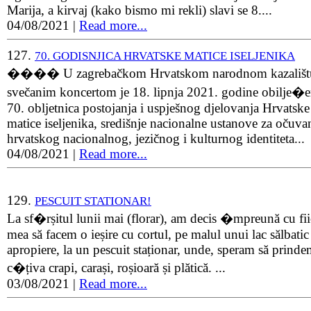
Marija, a kirvaj (kako bismo mi rekli) slavi se 8....
04/08/2021
|
Read more...
127.
70. GODISNJICA HRVATSKE MATICE ISELJENIKA
���� U zagrebačkom Hrvatskom narodnom kazališt
svečanim koncertom je 18. lipnja 2021. godine obilje�
70. obljetnica postojanja i uspješnog djelovanja Hrvatske
matice iseljenika, središnje nacionalne ustanove za očuva
hrvatskog nacionalnog, jezičnog i kulturnog identiteta...
04/08/2021
|
Read more...
129.
PESCUIT STATIONAR!
La sf�rșitul lunii mai (florar), am decis �mpreună cu fii
mea să facem o ieșire cu cortul, pe malul unui lac sălbatic
apropiere, la un pescuit staționar, unde, speram să prind
c�țiva crapi, carași, roșioară și plătică. ...
03/08/2021
|
Read more...