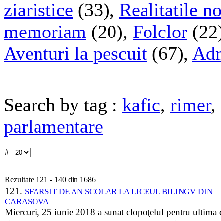
ziaristice
(33),
Realitatile n
memoriam
(20),
Folclor
(22
Aventuri la pescuit
(67),
Adm
Search by tag :
kafic
,
rimer
,
parlamentare
#
Rezultate 121 - 140 din 1686
121.
SFARSIT DE AN SCOLAR LA LICEUL BILINGV DIN
CARASOVA
Miercuri, 25 iunie 2018 a sunat clopoţelul pentru ultima 