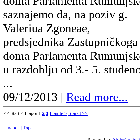
doma Parlamenta Rumunjsk
saznajemo da, na poziv g.
Valeriua Zgoneae,
predsjednika Zastupničkoga
doma Parlamenta Rumunjsk
u razdoblju od 3.- 5. studen
...
09/12/2013
|
Read more...
<< Start
< Inapoi
1
2
3
Inainte >
Sfarsit >>
[ Inapoi ]
Top
Powered by
AlphaContent