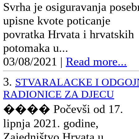
Svrha je osiguravanja poseb
upisne kvote poticanje
povratka Hrvata i hrvatskih
potomaka u...
03/08/2021
|
Read more...
3.
STVARALACKE I ODGOJ
RADIONICE ZA DJECU
���� Počevši od 17.
lipnja 2021. godine,
Zajedništvo Hrvata u