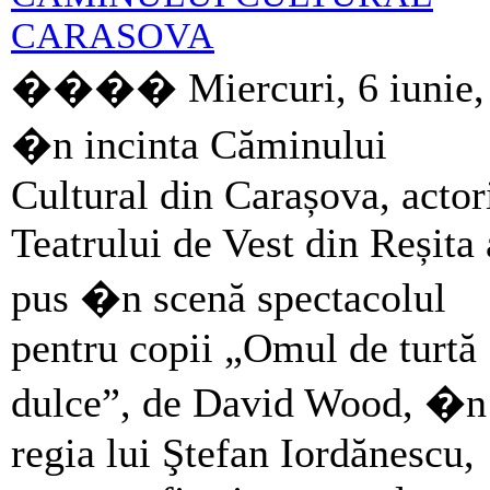
CARASOVA
���� Miercuri, 6 iunie,
�n incinta Căminului
Cultural din Carașova, actor
Teatrului de Vest din Reșita
pus �n scenă spectacolul
pentru copii „Omul de turtă
dulce”, de David Wood, �n
regia lui Ştefan Iordănescu,